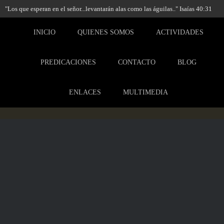
"Los que esperan en el señor...levantarán alas como las águilas.." Isaías 40:31
INICIO
QUIENES SOMOS
ACTIVIDADES
PREDICACIONES
CONTACTO
BLOG
ENLACES
MULTIMEDIA