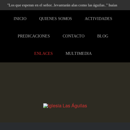
"Los que esperan en el señor...levantarán alas como las águilas.." Isaías
40:31
INICIO
QUIENES SOMOS
ACTIVIDADES
PREDICACIONES
CONTACTO
BLOG
ENLACES
MULTIMEDIA