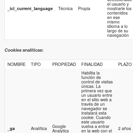
el usuario y
_icl_current_language
Técnica
Propia
mostrarle los
contenidos
en ese
mismo
idioma a lo
largo de su
navegación
Cookies
analíticas:
NOMBRE
TIPO
PROPIEDAD
FINALIDAD
PLAZO
Habilita la
función de
control de visitas
únicas. La
primera vez que
un usuario entre
en el sitio web a
través de un
navegador se
instalará esta
cookie
. Cuando
este usuario
Google
vuelva a entrar
_ga
Analítica
2 años
Analytics
en la web con el