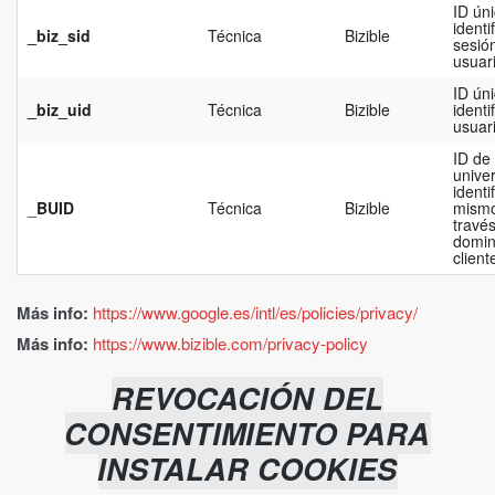
ID ún
identif
_biz_sid
Técnica
Bizible
sesió
usuar
ID ún
_biz_uid
Técnica
Bizible
identi
usuar
ID de
unive
identif
_
BUID
Técnica
Bizible
mismo
través
domin
client
Más info:
https://www.google.es/intl/es/policies/privacy/
Más info:
https://www.bizible.com/privacy-policy
REVOCACIÓN DEL
CONSENTIMIENTO PARA
INSTALAR COOKIES