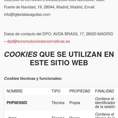
Fuerte de Navidad, 19, 28044, Madrid, Madrid, Email:
info@iglesialasaguilas.com
Datos de contacto del DPO: AVDA BRASIL 17, 28020 MADRID
–
dpd@sonorsolucionesnormativas.es
COOKIES
QUE SE UTILIZAN EN
ESTE SITIO WEB
Cookies
técnicas y funcionales:
NOMBRE
TIPO
PROPIEDAD
FINALIDAD
C
ontiene el
PHPSESSID
Técnica
Propia
identificador
de la sesión
C
ontiene el
_lang
Técnica
Propia
idioma de la