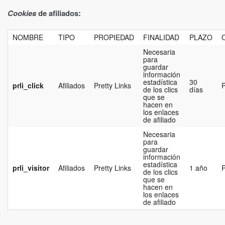
Cookies
de afiliados:
NOMBRE
TIPO
PROPIEDAD
FINALIDAD
PLAZO
Necesaria
para
guardar
información
estadística
30
prli_click
Afiliados
Pretty Links
P
de los clics
días
que se
hacen en
los enlaces
de afiliado
Necesaria
para
guardar
información
estadística
prli_visitor
Afiliados
Pretty Links
1 año
P
de los clics
que se
hacen en
los enlaces
de afiliado