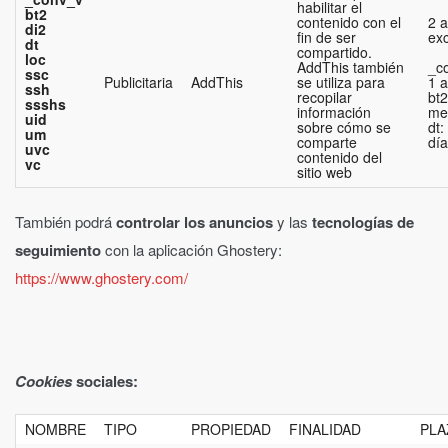
habilitar el
bt2
contenido con el
2 a
di2
fin de ser
exc
dt
compartido.
loc
AddThis también
_c
ssc
Publicitaria
AddThis
se utiliza para
1 a
ssh
recopilar
bt2
ssshs
información
me
uid
sobre cómo se
dt:
um
comparte
día
uvc
contenido del
vc
sitio web
También podrá
controlar los anuncios
y las
tecnologías de
seguimiento
con la aplicación Ghostery:
https://www.ghostery.com/
Cookies
sociales:
NOMBRE
TIPO
PROPIEDAD
FINALIDAD
PLA