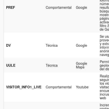
núme
PREF
Comportamental
Google
resul
búsq
mostr
págin
activa
filtro
de Go
Se us
provee
y extr
DV
Técnica
Google
infor
anóni
naveg
Permi
Google
UULE
Técnica
geolo
Maps
del di
Realiz
segui
los vi
VISITOR_INFO1_LIVE
Comportamental
Youtube
visita
encue
incrus
web
Incre
conta