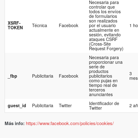
Necesaria para
controlar que
todos los envíos
de formularios
son realizados
XSRF-
Técnica
Facebook
por el usuario
1 ho
TOKEN
actualmente en
sesión, evitando
ataques CSRF
(Cross-Site
Request Forgery)
Necesaria para
proporcionar una
serie de
productos
3
_fbp
Publicitaria
Facebook
publicitarios
mes
como pujas en
tiempo real de
terceros
anunciantes
Identificador de
guest_id
Publicitaria
Twitter
2 a
Twitter
Más info:
https://www.facebook.com/policies/cookies/