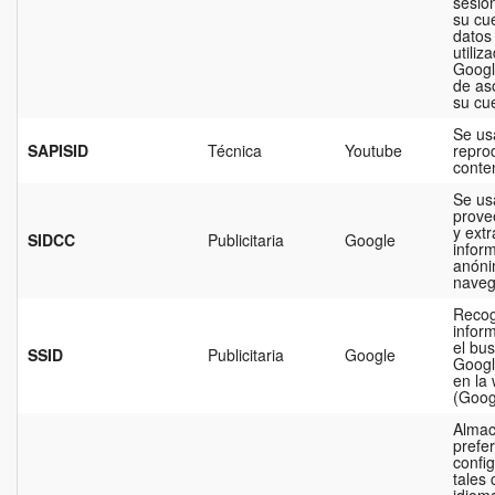
sesió
su cu
datos
utiliz
Google
de as
su cu
Se us
SAPISID
Técnica
Youtube
repro
conte
Se us
provee
y extr
SIDCC
Publicitaria
Google
infor
anóni
naveg
Reco
infor
el bu
SSID
Publicitaria
Google
Googl
en la
(Goog
Almac
prefe
config
tales
idioma