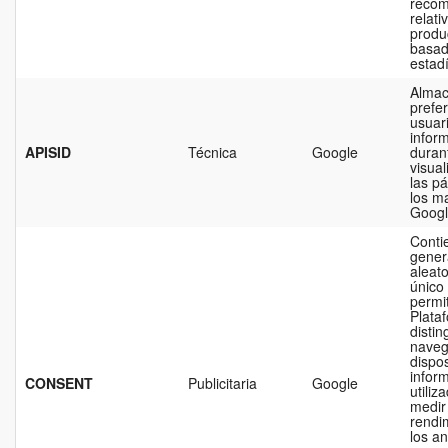
recom
relati
produ
basad
estadí
Almac
prefer
usuari
infor
APISID
Técnica
Google
duran
visual
las p
los m
Googl
Conti
gener
aleat
único
permit
Plata
distin
naveg
dispos
infor
CONSENT
Publicitaria
Google
utiliz
medir 
rendi
los a