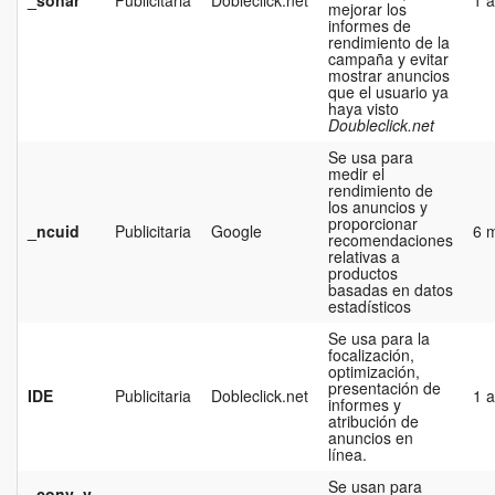
_sonar
Publicitaria
Dobleclick.net
1 
mejorar los
informes de
rendimiento de la
campaña y evitar
mostrar anuncios
que el usuario ya
haya visto
Doubleclick.net
Se usa para
medir el
rendimiento de
los anuncios y
proporcionar
_ncuid
Publicitaria
Google
6 
recomendaciones
relativas a
productos
basadas en datos
estadísticos
Se usa para la
focalización,
optimización,
presentación de
IDE
Publicitaria
Dobleclick.net
1 
informes y
atribución de
anuncios en
línea.
Se usan para
_conv_v