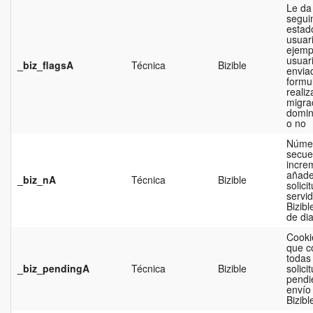
Le da
segui
estad
usuar
ejempl
usuar
_biz_flagsA
Técnica
Bizible
envia
formul
reali
migra
domin
o no
Núme
secue
incre
añade
_biz_nA
Técnica
Bizible
solici
servi
Bizibl
de di
Cooki
que c
todas 
_biz_pendingA
Técnica
Bizible
solici
pendi
envío 
Bizibl