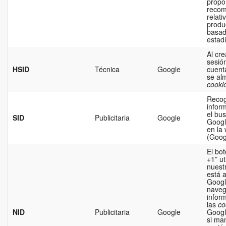
propo
recom
relati
produ
basad
estadí
Al cre
sesió
HSID
Técnica
Google
cuent
se al
cooki
Reco
infor
el bu
SID
Publicitaria
Google
Googl
en la
(Goog
El bo
+1” ut
nuest
está 
Googl
naveg
infor
las
co
NID
Publicitaria
Google
Googl
si man