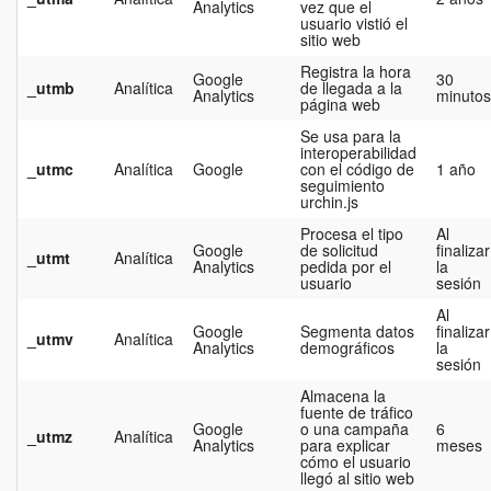
Analytics
vez que el
usuario vistió el
sitio web
Registra la hora
Google
30
_utmb
Analítica
de llegada a la
Analytics
minutos
página web
Se usa para la
interoperabilidad
_utmc
Analítica
Google
con el código de
1 año
seguimiento
urchin.js
Procesa el tipo
Al
Google
de solicitud
finalizar
_utmt
Analítica
Analytics
pedida por el
la
usuario
sesión
Al
Google
Segmenta datos
finalizar
_utmv
Analítica
Analytics
demográficos
la
sesión
Almacena la
fuente de tráfico
Google
o una campaña
6
_utmz
Analítica
Analytics
para explicar
meses
cómo el usuario
llegó al sitio web