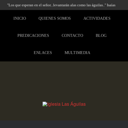
"Los que esperan en el señor...levantarán alas como las águilas.." Isaías
40:31
INICIO
QUIENES SOMOS
ACTIVIDADES
PREDICACIONES
CONTACTO
BLOG
ENLACES
MULTIMEDIA