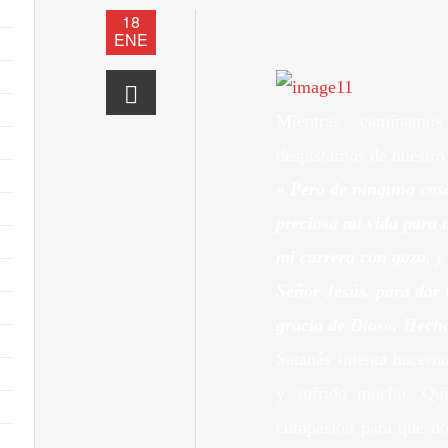
18
ENE
Mientras caminam
despistarnos de nuestro
» Pero de ninguna cosa
preciosa mi vida para 
mi carrera con gozo, y 
Señor Jesús, para dar 
gracia de Dios
«.
Hecho
Satanás intenta hacern
y sufrido mucho. Qui
compasión para que no