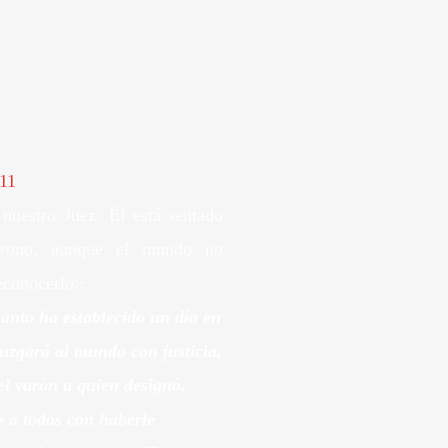
 nuestro Juez. Él está sentado
trono, aunque el mundo no
econocerlo::
anto ha establecido un día en
juzgará al mundo con justicia,
el varón a quien designó,
e a todos con haberle