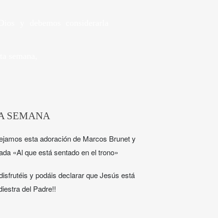
Dios y debemos considerarla
ta semana,
LA SEMANA
ejamos esta adoración de Marcos Brunet y
lada «Al que está sentado en el trono»
isfrutéis y podáis declarar que Jesús está
diestra del Padre!!