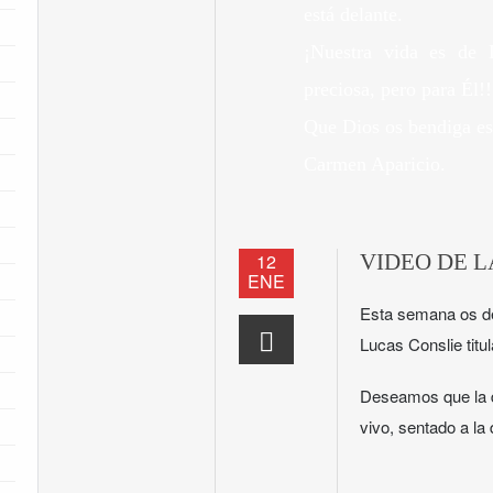
está delante.
¡Nuestra vida es de 
preciosa, pero para Él!!
Que Dios os bendiga es
Carmen Aparicio.
12
VIDEO DE 
ENE
Esta semana os d
Lucas Conslie titu
Deseamos que la d
vivo, sentado a la 