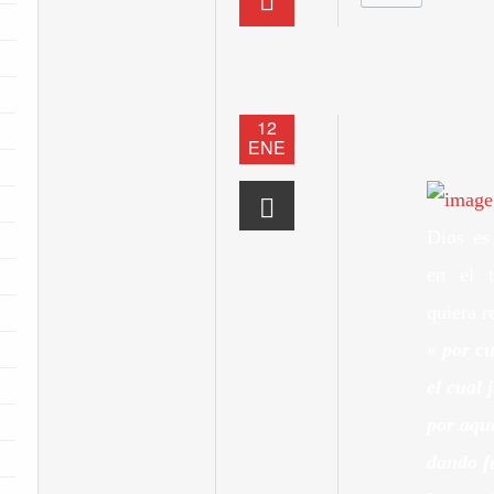
12
ENE
Dios es
en el 
quiera r
» por cu
el cual 
por aqu
dando f