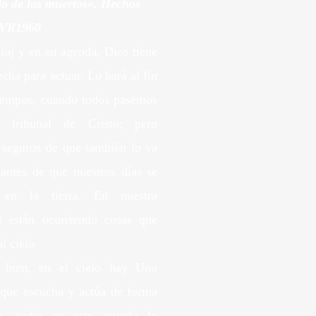
do de los muertos
«.
Hechos
VR1960
loj y en su agenda, Dios tiene
echa para actuar. Lo hará al fin
tiempos, cuando todos pasemos
l tribunal de Cristo; pero
 seguros de que también lo va
 antes de que nuestros días se
 en la tierra. En nuestra
d están ocurriendo cosas que
l cielo
 bien, en el cielo hay Uno
 que escucha y actúa de forma
na, nadie en este mundo lo