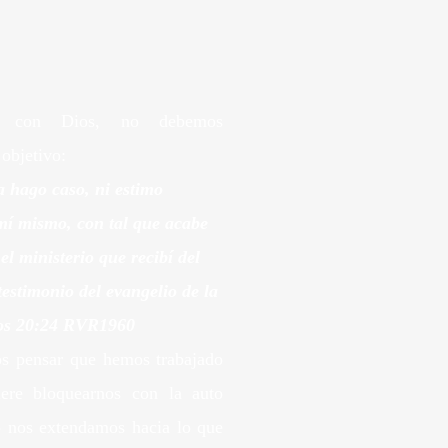
os con Dios, no debemos
 objetivo:
 hago caso, ni estimo
mí mismo, con tal que acabe
el ministerio que recibí del
testimonio del evangelio de la
s 20
:24 RVR1960
os pensar que hemos trabajado
ere bloquearnos con la auto
 nos extendamos hacia lo que