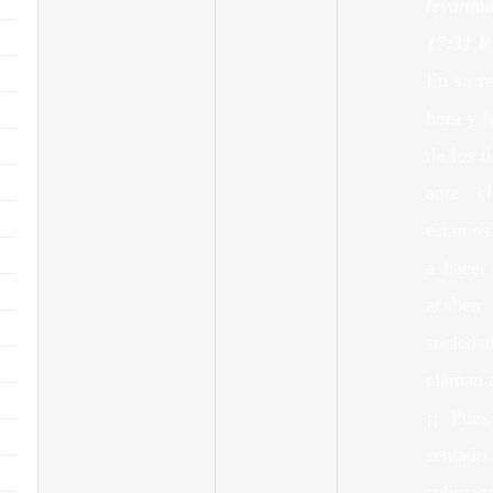
levanta
17
:31
R
En su re
hora y f
de los 
ante e
estamos
a hacer
acaben
socieda
claman a
¡¡ Pues
sentado
sobera