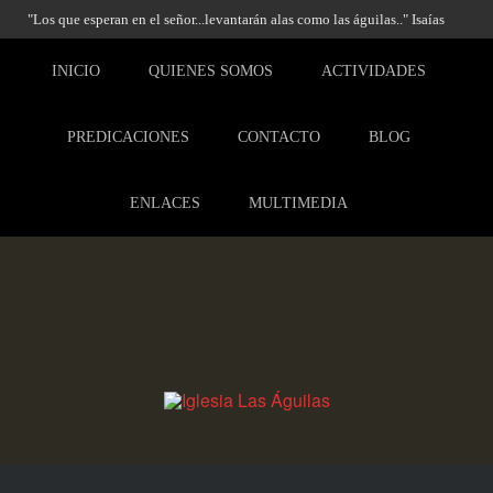
"Los que esperan en el señor...levantarán alas como las águilas.." Isaías
40:31
INICIO
QUIENES SOMOS
ACTIVIDADES
PREDICACIONES
CONTACTO
BLOG
ENLACES
MULTIMEDIA