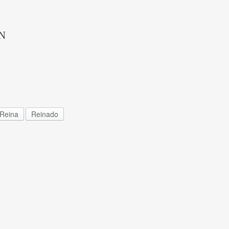
N
Reina
Reinado