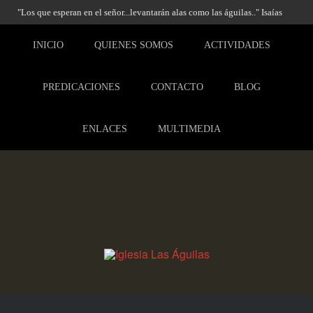
"Los que esperan en el señor...levantarán alas como las águilas.." Isaías
40:31
INICIO
QUIENES SOMOS
ACTIVIDADES
PREDICACIONES
CONTACTO
BLOG
ENLACES
MULTIMEDIA