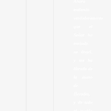
Ahora
entiendo
verdaderamente
que el
Señor ha
enviado
su ángel,
y me ha
librado de
la mano
de
Herodes,
y de todo
el pueblo