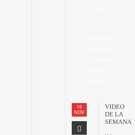
se ven»
con los
ojos
naturales!!
Que Dios
te bendiga
Carmen
Aparicio
16
VIDEO
NOV
DE LA
SEMANA