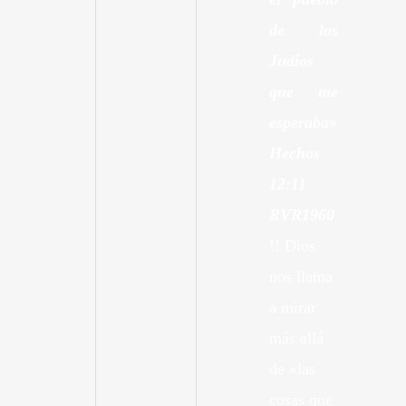
de los
Judíos
que me
esperaba»
Hechos
12:11
RVR1960
!! Dios
nos llama
a mirar
más allá
de «las
cosas que