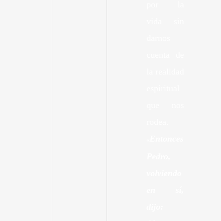
por la
vida sin
darnos
cuenta de
la realidad
espiritual
que nos
rodea.
Entonces
«
Pedro,
volviendo
en sí,
dijo: