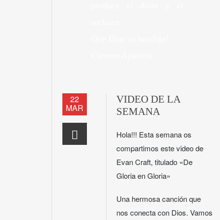
produce el dolor y el
rechazo.
Que Dios os bendiga!
Carmen Aparicio
22
VIDEO DE LA
MAR
SEMANA
Hola!!! Esta semana os
compartimos este video de
Evan Craft, titulado «De
Gloria en Gloria»
Una hermosa canción que
nos conecta con Dios. Vamos