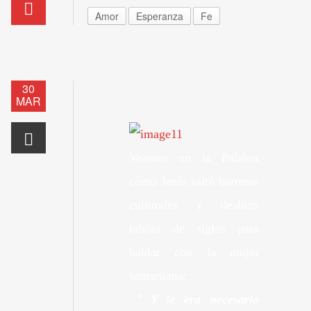
Amor
Esperanza
Fe
30
MAR
Veamos en la Palabra
cómo Jesús saltó barreras
culturales y deshizo
tabúes de siglos para
hablar con la mujer
samaritana:
»
Y le era necesario