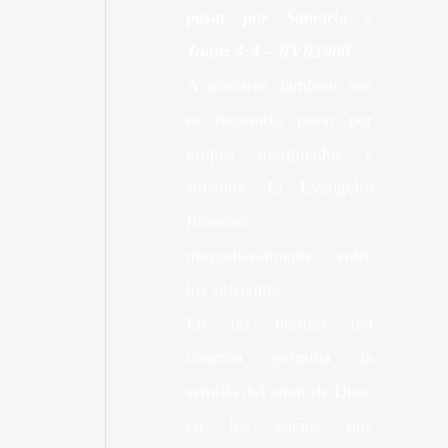
pasar por Samaria »
Juan: 4:4 –
RVR1960
A nosotros también nos
es necesario pasar por
grupos marginados y
sufridos. El Evangelio
florecerá
mayoritariamente entre
los sufrientes.
En las heridas del
corazón germina la
semilla del amor de Dios,
en los vacíos que