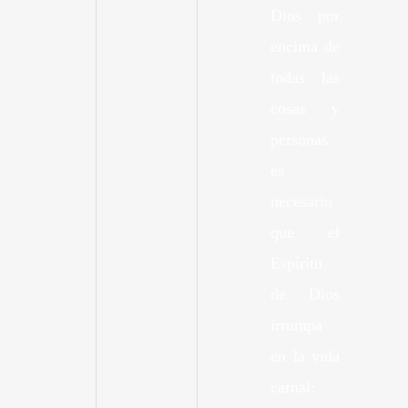
Dios por
encima de
todas las
cosas y
personas
es
necesario
que el
Espíritu
de Dios
irrumpa
en la vida
carnal: