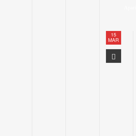
Apari
15
MAR