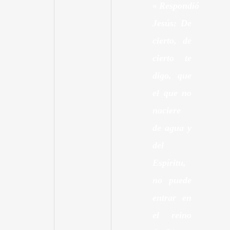
«
Respondió
Jesús: De
cierto, de
cierto te
digo, que
el que no
naciere
de agua y
del
Espíritu,
no puede
entrar en
el reino