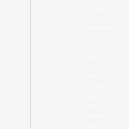
un nuevo
ser,
espiritualmente
motivado
y
despierto
para
obedecer
y amar a
Dios!!
Bendiciones,
Carmen
Aparicio