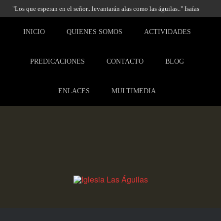
"Los que esperan en el señor...levantarán alas como las águilas.." Isaías
40:31
INICIO
QUIENES SOMOS
ACTIVIDADES
PREDICACIONES
CONTACTO
BLOG
ENLACES
MULTIMEDIA