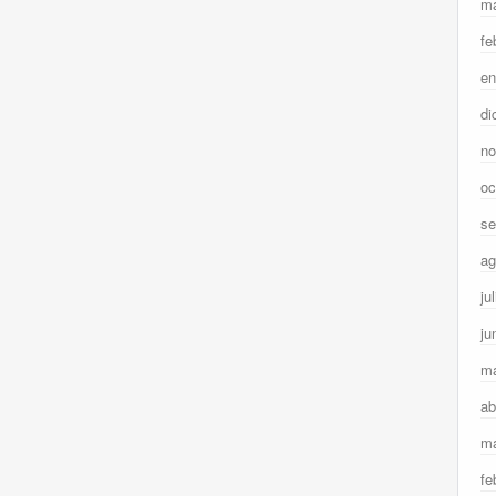
ma
fe
en
di
no
oc
se
ag
ju
ju
m
ab
ma
fe