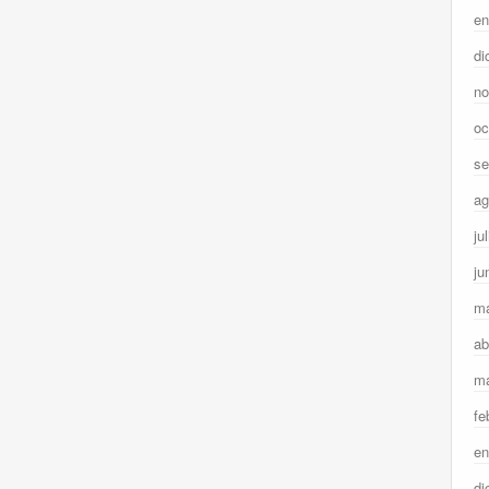
en
di
no
oc
se
ag
ju
ju
m
ab
ma
fe
en
di