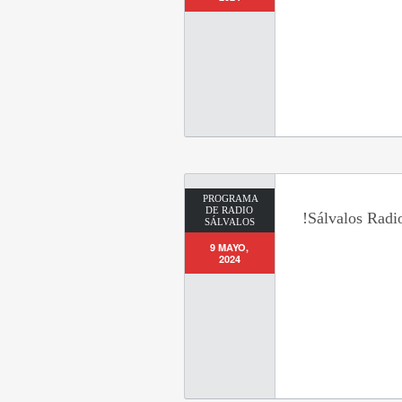
PROGRAMA
DE RADIO
!Sálvalos Radi
SÁLVALOS
9 MAYO,
2024