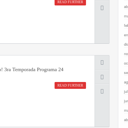
READ FURTHER
ab
ma
fe
en
di
no
oc
o! 3ra Temporada Programa 24
se
ag
READ FURTHER
ju
ju
m
ab