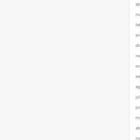
ab
ma
fe
en
di
no
oc
se
ag
ju
ju
m
ab
ma