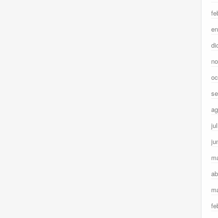
fe
en
di
no
oc
se
ag
ju
ju
m
ab
ma
fe