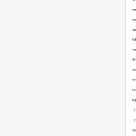
no
oc
ma
fe
en
di
no
oc
se
ag
ju
ju
m