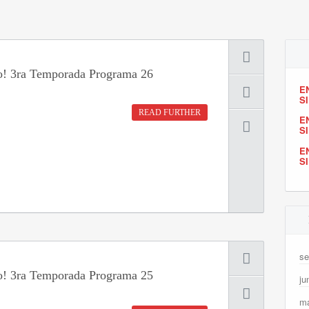
o! 3ra Temporada Programa 26
E
S
READ FURTHER
E
S
E
S
se
o! 3ra Temporada Programa 25
ju
m