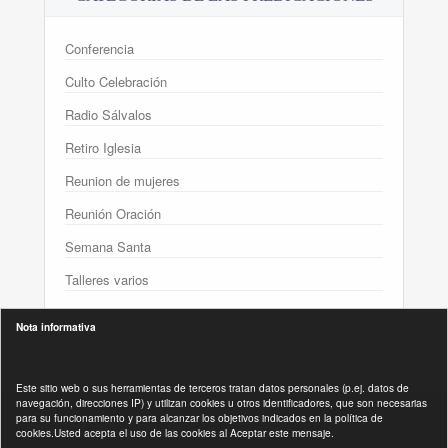
Conferencia
Culto Celebración
Radio Sálvalos
Retiro Iglesia
Reunion de mujeres
Reunión Oración
Semana Santa
Talleres varios
Nota informativa
Este sitio web o sus herramientas de terceros tratan datos personales (p.ej. datos de
navegación, direcciones IP) y utilizan cookies u otros identificadores, que son necesarias
para su funcionamiento y para alcanzar los objetivos indicados en la política de
Políticas Legales :
cookies.Usted acepta el uso de las cookies al Aceptar este mensaje.