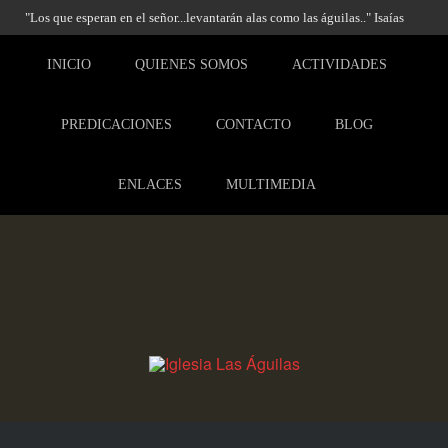
"Los que esperan en el señor...levantarán alas como las águilas.." Isaías
40:31
INICIO
QUIENES SOMOS
ACTIVIDADES
PREDICACIONES
CONTACTO
BLOG
ENLACES
MULTIMEDIA