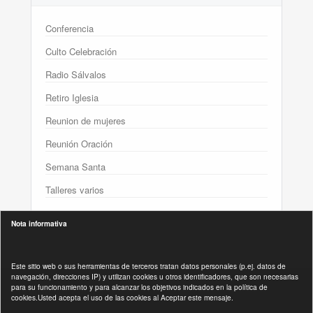
Conferencia
Culto Celebración
Radio Sálvalos
Retiro Iglesia
Reunion de mujeres
Reunión Oración
Semana Santa
Talleres varios
Nota informativa
Este sitio web o sus herramientas de terceros tratan datos personales (p.ej. datos de
navegación, direcciones IP) y utilizan cookies u otros identificadores, que son necesarias
para su funcionamiento y para alcanzar los objetivos indicados en la política de
Políticas Legales :
cookies.Usted acepta el uso de las cookies al Aceptar este mensaje.