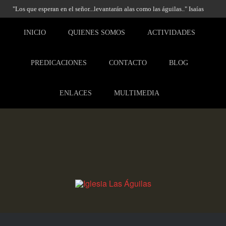
"Los que esperan en el señor...levantarán alas como las águilas.." Isaías
40:31
INICIO
QUIENES SOMOS
ACTIVIDADES
PREDICACIONES
CONTACTO
BLOG
ENLACES
MULTIMEDIA