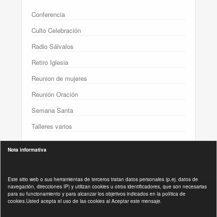
Conferencia
Culto Celebración
Radio Sálvalos
Retiro Iglesia
Reunion de mujeres
Reunión Oración
Semana Santa
Talleres varios
Nota informativa
Este sitio web o sus herramientas de terceros tratan datos personales (p.ej. datos de
navegación, direcciones IP) y utilizan cookies u otros identificadores, que son necesarias
para su funcionamiento y para alcanzar los objetivos indicados en la política de
Políticas Legales :
cookies.Usted acepta el uso de las cookies al Aceptar este mensaje.