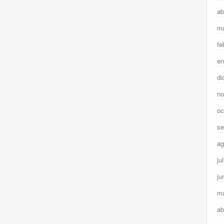
ab
ma
fe
en
di
no
oc
se
ag
ju
ju
m
ab