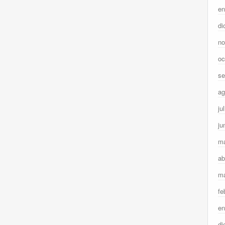
en
di
no
oc
se
ag
ju
ju
m
ab
ma
fe
en
di