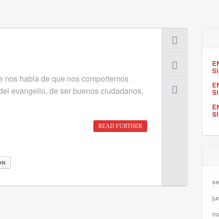
E
S
 nos habla de que nos comportemos
E
del evangelio, de ser buenos ciudadanos,
S
E
S
READ FURTHER
ÓN
se
ju
m