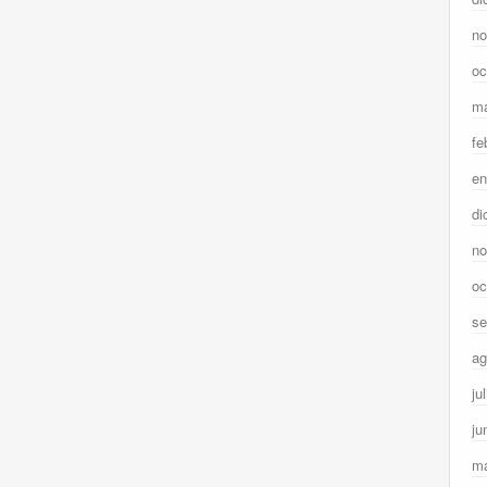
no
oc
ma
fe
en
di
no
oc
se
ag
ju
ju
m