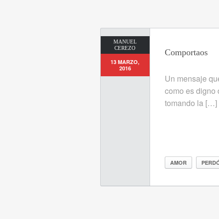
MANUEL
CEREZO
Comportaos
13 MARZO,
2016
Un mensaje que
como es digno 
tomando la […]
AMOR
PERD