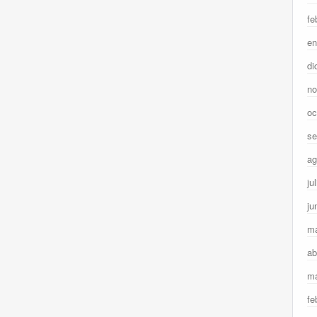
fe
en
di
no
oc
se
ag
ju
ju
m
ab
ma
fe