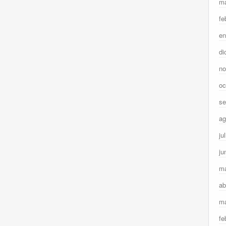
ma
fe
en
di
no
oc
se
ag
ju
ju
m
ab
ma
fe