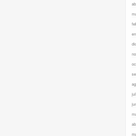
ab
ma
fe
en
di
no
oc
se
ag
ju
ju
m
ab
ma